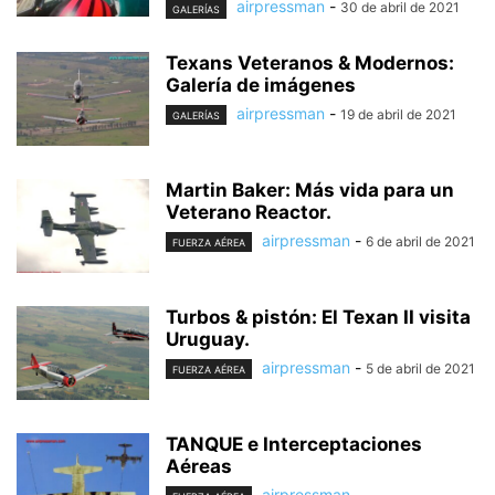
airpressman
-
30 de abril de 2021
GALERÍAS
Texans Veteranos & Modernos:
Galería de imágenes
airpressman
-
19 de abril de 2021
GALERÍAS
Martin Baker: Más vida para un
Veterano Reactor.
airpressman
-
6 de abril de 2021
FUERZA AÉREA
Turbos & pistón: El Texan II visita
Uruguay.
airpressman
-
5 de abril de 2021
FUERZA AÉREA
TANQUE e Interceptaciones
Aéreas
airpressman
-