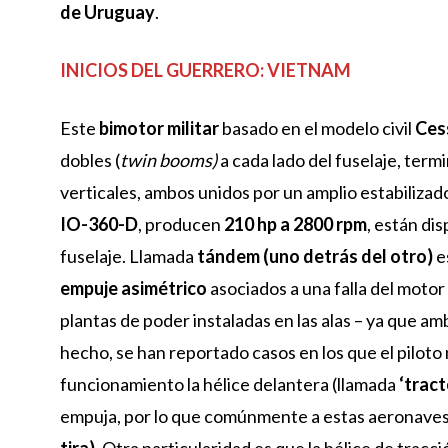
de Uruguay
.
INICIOS DEL GUERRERO: VIETNAM
Este
bimotor militar
basado en el modelo civil
Ces
dobles (
twin booms)
a cada lado del fuselaje, ter
verticales, ambos unidos por un amplio estabilizad
IO-360-D
, producen
210 hp a 2800 rpm
, están dis
fuselaje. Llamada
tándem (uno detrás del otro)
e
empuje asimétrico
asociados a una falla del moto
plantas de poder instaladas en las alas – ya que a
hecho, se han reportado casos en los que el piloto 
funcionamiento la hélice delantera (llamada
‘tract
empuja, por lo que comúnmente a estas aeronaves 