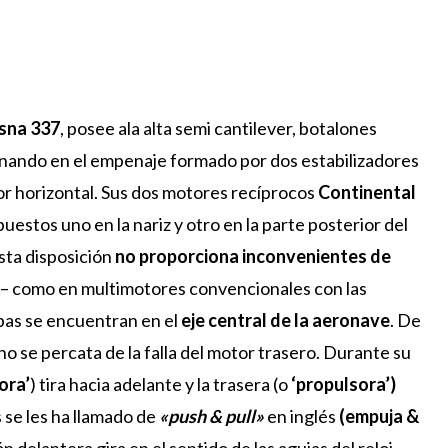
sna 337
, posee ala alta semi cantilever, botalones
minando en el empenaje formado por dos estabilizadores
or horizontal. Sus dos motores recíprocos
Continental
puestos uno en la nariz y otro en la parte posterior del
sta disposición
no proporciona inconvenientes de
r – como en multimotores convencionales con las
mbas se encuentran en el
eje central de la aeronave
. De
no se percata de la falla del motor trasero. Durante su
ora’
) tira hacia adelante y la trasera (o
‘propulsora’)
se les ha llamado de
«push & pull»
en inglés
(empuja &