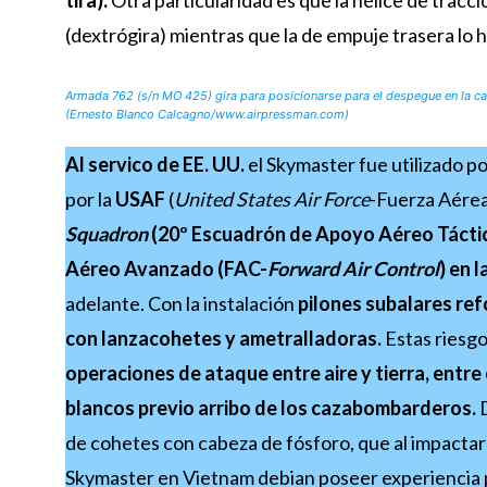
tira).
Otra particularidad es que la hélice de tracció
(dextrógira) mientras que la de empuje trasera lo 
Armada 762 (s/n MO 425) gira para posicionarse para el despegue en la c
(Ernesto Blanco Calcagno/www.airpressman.com)
Al servico de EE. UU.
el Skymaster fue utilizado p
por la
USAF
(
United States Air Force
-Fuerza Aérea
Squadron
(20º Escuadrón de Apoyo Aéreo Tácti
Aéreo Avanzado (FAC-
Forward Air Control
) en 
adelante. Con la instalación
pilones subalares ref
con lanzacohetes y ametralladoras.
Estas riesgo
operaciones de ataque entre aire y tierra,
entre 
blancos previo arribo de los cazabombarderos.
de cohetes con cabeza de fósforo, que al impacta
Skymaster en Vietnam debian poseer experiencia 