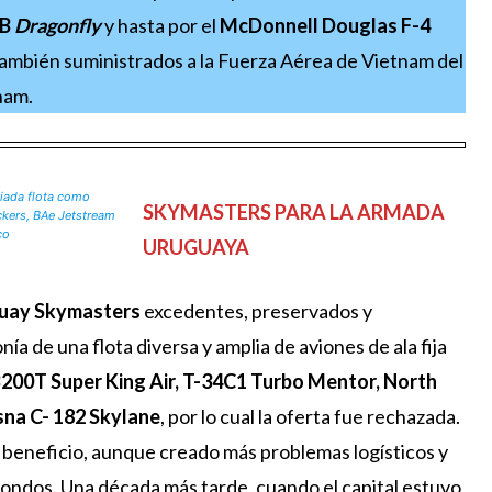
7B
Dragonfly
y hasta por el
McDonnell Douglas F-4
ambién suministrados a la Fuerza Aérea de Vietnam del
nam.
riada flota como
SKYMASTERS PARA LA ARMADA
kers, BAe Jetstream
co
URUGUAYA
uguay Skymasters
excedentes, preservados y
 de una flota diversa y amplia de aviones de ala fija
200T Super King Air, T-34C1 Turbo Mentor, North
sna C- 182 Skylane
, por lo cual la oferta fue rechazada.
beneficio, aunque creado más problemas logísticos y
fondos. Una década más tarde, cuando el capital estuvo