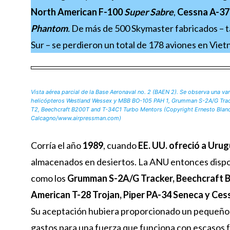
North American F-100
Super Sabre
,
Cessna A-3
Phantom
.
De más de 500 Skymaster fabricados – t
Sur – se perdieron un total de 178 aviones en Viet
Vista aérea parcial de la Base Aeronaval no. 2 (BAEN 2). Se observa una va
helicópteros Westland Wessex y MBB BO-105 PAH 1, Grumman S-2A/G Trac
T2, Beechcraft B200T and T-34C1 Turbo Mentors
(Copyright Ernesto Blan
Calcagno/www.airpressman.com)
Corría el año
1989
, cuando
EE. UU. ofreció a Ur
almacenados en desiertos. La ANU entonces disponía
como los
Grumman S-2A/G Tracker, Beechcraft B
American T-28 Trojan, Piper PA-34 Seneca y Ces
Su aceptación hubiera proporcionado un pequeño 
gastos para una fuerza que funciona con escasos 