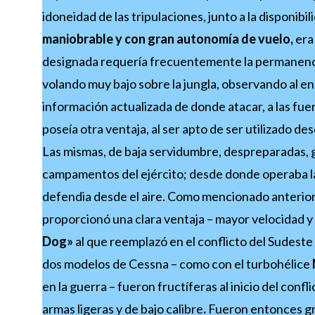
idoneidad de las tripulaciones, junto a la disponibi
maniobrable y con gran autonomía de vuelo,
era 
designada requería frecuentemente la permanencia
volando muy bajo sobre la jungla, observando al e
información actualizada de donde atacar, a las fue
poseía otra ventaja, al ser apto de ser utilizado 
Las mismas, de baja servidumbre, despreparadas,
campamentos del ejército; desde donde operaba la a
defendia desde el aire. Como mencionado anterior
proporcionó una clara ventaja – mayor velocidad 
Dog»
al que reemplazó en el conflicto del Sudest
dos modelos de Cessna – como con el turbohélice
en la guerra – fueron fructíferas al inicio del con
armas ligeras y de bajo calibre
.
Fueron entonces gr