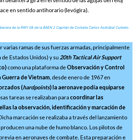
n delantera gira en el sentido de las agujas del reloj
hace en sentido antihorario
(levógira).
abecera de la RWY 08 de la BAEN 2 Capitán de Corbeta Carlos Asdrúbal Curbelo.
or varias ramas de sus fuerzas armadas, principalmente
 de Estados Unidos) y su
20th Tactical Air Support
co)
como una plataforma de
Observación y Control
la Guerra de Vietnam
, desde enero de 1967 en
orzados (
hardpoints
) la aeronave podía equiparse
sas tareas se realizaban para
coordinar las
ellas la observación, identificación y marcación de
Dicha marcación se realizaba a través del lanzamiento
r producen una nube de humo blanco. Los pilotos de
previa en aeronaves de combate. Esta preparación e