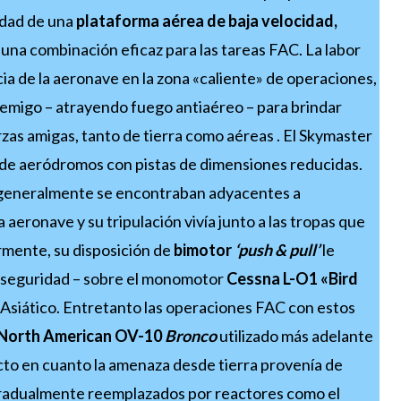
lidad de una
plataforma aérea de baja velocidad,
una combinación eficaz para las tareas FAC. La labor
 de la aeronave en la zona «caliente» de operaciones,
nemigo – atrayendo fuego antiaéreo – para brindar
rzas amigas, tanto de tierra como aéreas . El Skymaster
desde aeródromos con pistas de dimensiones reducidas.
 generalmente se encontraban adyacentes a
eronave y su tripulación vivía junto a las tropas que
mente, su disposición de
bimotor
‘push & pull’
le
y seguridad – sobre el monomotor
Cessna L-O1 «Bird
e Asiático. Entretanto las operaciones FAC con estos
North American OV-10
Bronco
utilizado más adelante
flicto en cuanto la amenaza desde tierra provenía de
adualmente reemplazados por reactores como el