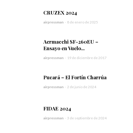
CRUZEX 2024
airpressman
-
8 de enero de 2025
Aermacchi SF-260EU –
Ensayo en Vuelo...
airpressman
-
19 de diciembre de 2017
Pucará – El Fortín Charrúa
airpressman
-
2 de junio de 2024
FIDAE 2024
airpressman
-
3 de septiembre de 2024