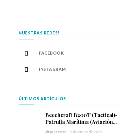
NUESTRAS REDES!
FACEBOOK
INSTAGRAM
ÚLTIMOS ARTÍCULOS
Beechcraft B200T (Tactical)-
Patrulla Marítima (Aviación...
airpressman
-
9 de enero de 2025