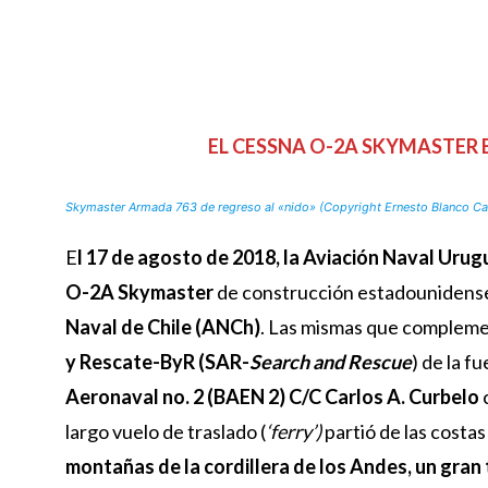
EL CESSNA O-2A SKYMASTER
Skymaster Armada 763 de regreso al «nido» (Copyright Ernesto Blanco 
E
l 17 de agosto de 2018, la Aviación Naval Uru
O-2A Skymaster
de construcción estadounidense,
Naval de Chile (ANCh)
. Las mismas que compleme
y Rescate-ByR (SAR-
Search and Rescue
) de la f
Aeronaval no. 2 (BAEN 2) C/C Carlos A. Curbelo
largo vuelo de traslado (
‘ferry’)
partió de las costas
montañas de la cordillera de los Andes, un gran