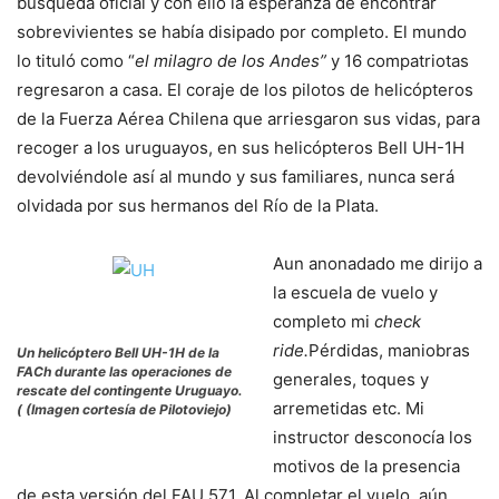
búsqueda oficial y con ello la esperanza de encontrar
sobrevivientes se había disipado por completo. El mundo
lo tituló como “
el milagro de los Andes”
y 16 compatriotas
regresaron a casa. El coraje de los pilotos de helicópteros
de la Fuerza Aérea Chilena que arriesgaron sus vidas, para
recoger a los uruguayos, en sus helicópteros Bell UH-1H
devolviéndole así al mundo y sus familiares, nunca será
olvidada por sus hermanos del Río de la Plata.
Aun anonadado me dirijo a
la escuela de vuelo y
completo mi
check
ride.
Pérdidas, maniobras
Un helicóptero Bell UH-1H de la
FACh durante las operaciones de
generales, toques y
rescate del contingente Uruguayo.
arremetidas etc. Mi
( (Imagen cortesía de Pilotoviejo)
instructor desconocía los
motivos de la presencia
de esta versión del FAU 571. Al completar el vuelo, aún