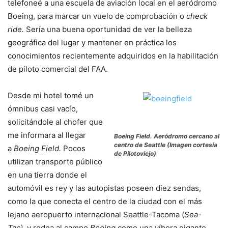
telefoneé a una escuela de aviación local en el aeródromo
Boeing, para marcar un vuelo de comprobación o
check
ride.
Sería una buena oportunidad de ver la belleza
geográfica del lugar y mantener en práctica los
conocimientos recientemente adquiridos en la habilitación
de piloto comercial del FAA.
Desde mi hotel tomé un
ómnibus casi vacío,
solicitándole al chofer que
me informara al llegar
Boeing Field. Aeródromo cercano al
centro de Seattle (Imagen cortesía
a
Boeing Field.
Pocos
de Pilotoviejo)
utilizan transporte público
en una tierra donde el
automóvil es rey y las autopistas poseen diez sendas,
como la que conecta el centro de la ciudad con el más
lejano aeropuerto internacional Seattle-Tacoma (
Sea-
Tac),
y rodea al campo
Boeing
como una víbora gigante