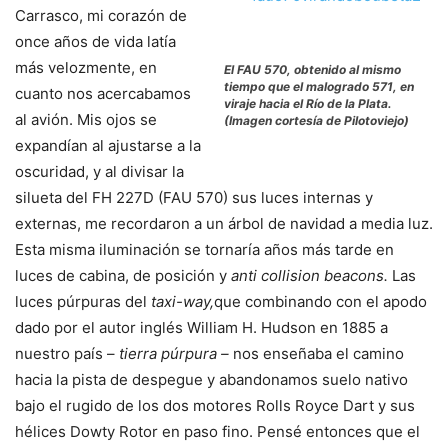
Carrasco, mi corazón de
once años de vida latía
más velozmente, en
El FAU 570, obtenido al mismo
tiempo que el malogrado 571, en
cuanto nos acercabamos
viraje hacia el Río de la Plata.
al avión. Mis ojos se
(Imagen cortesía de Pilotoviejo)
expandían al ajustarse a la
oscuridad, y al divisar la
silueta del FH 227D (FAU 570) sus luces internas y
externas, me recordaron a un árbol de navidad a media luz.
Esta misma iluminación se tornaría años más tarde en
luces de cabina, de posición y
anti collision beacons.
Las
luces púrpuras del
taxi-way,
que combinando con el apodo
dado por el autor inglés William H. Hudson en 1885 a
nuestro país –
tierra púrpura –
nos enseñaba el camino
hacia la pista de despegue y abandonamos suelo nativo
bajo el rugido de los dos motores Rolls Royce Dart y sus
hélices Dowty Rotor en paso fino. Pensé entonces que el