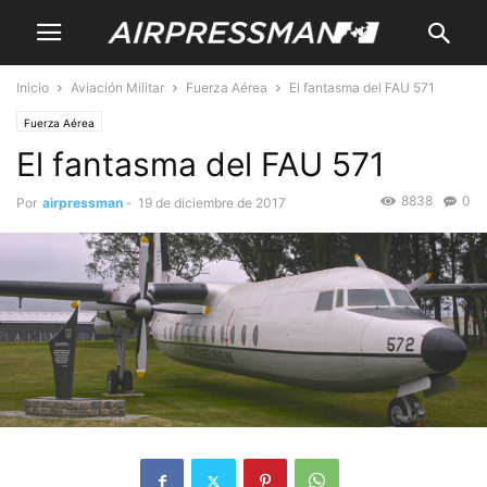
Inicio
Aviación Militar
Fuerza Aérea
El fantasma del FAU 571
Fuerza Aérea
El fantasma del FAU 571
8838
0
Por
airpressman
-
19 de diciembre de 2017