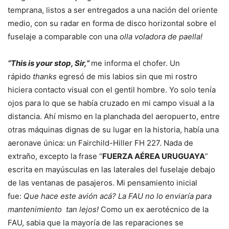
temprana, listos a ser entregados a una nación del oriente
medio, con su radar en forma de disco horizontal sobre el
fuselaje a comparable con una
olla voladora de paella!
“This is your stop, Sir,”
me informa el chofer. Un
rápido
thanks
egresó de mis labios sin que mi rostro
hiciera contacto visual con el gentil hombre. Yo solo tenía
ojos para lo que se había cruzado en mi campo visual a la
distancia. Ahí mismo en la planchada del aeropuerto, entre
otras máquinas dignas de su lugar en la historia, había una
aeronave única: un Fairchild-Hiller FH 227. Nada de
extraño, excepto la frase “
FUERZA AÉREA URUGUAYA
”
escrita en mayúsculas en las laterales del fuselaje debajo
de las ventanas de pasajeros. Mi pensamiento inicial
fue:
Que hace este avión acá? La FAU no lo enviaría para
mantenimiento
tan lejos!
Como un ex aerotécnico de la
FAU, sabia que la mayoría de las reparaciones se