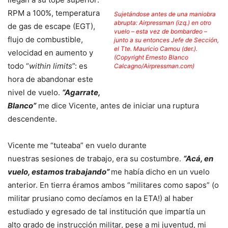
RPM a 100%, temperatura
Sujetándose antes de una maniobra
abrupta: Airpressman (izq.) en otro
de gas de escape (EGT),
vuelo – esta vez de bombardeo –
flujo de combustible,
junto a su entonces Jefe de Sección,
el Tte. Mauricio Camou (der.).
velocidad en aumento y
(Copyright Ernesto Blanco
todo “
within limits
”: es
Calcagno/Airpressman.com)
hora de abandonar este
nivel de vuelo.
“Agarrate,
Blanco”
me dice Vicente, antes de iniciar una ruptura
descendente.
Vicente me “tuteaba” en vuelo durante
nuestras sesiones de trabajo, era su costumbre.
“Acá, en
vuelo, estamos trabajando”
me había dicho en un vuelo
anterior. En tierra éramos ambos “militares como sapos” (o
militar prusiano como decíamos en la ETA!) al haber
estudiado y egresado de tal institución que impartía un
alto grado de instrucción militar, pese a mi juventud, mi