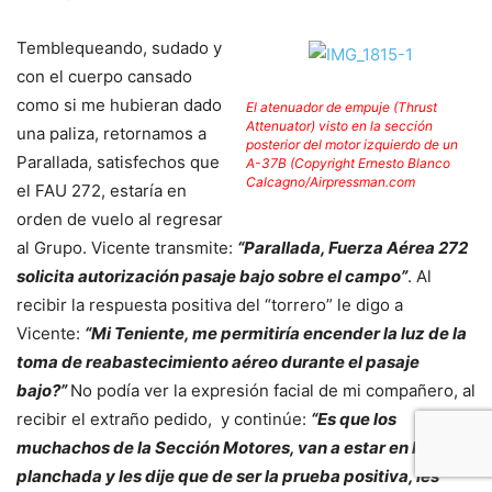
Temblequeando, sudado y
con el cuerpo cansado
como si me hubieran dado
El atenuador de empuje (Thrust
Attenuator) visto en la sección
una paliza, retornamos a
posterior del motor izquierdo de un
Parallada, satisfechos que
A-37B (Copyright Ernesto Blanco
Calcagno/Airpressman.com
el FAU 272, estaría en
orden de vuelo al regresar
al Grupo. Vicente transmite:
“Parallada, Fuerza Aérea 272
solicita autorización pasaje bajo sobre el campo”
. Al
recibir la respuesta positiva del “torrero” le digo a
Vicente:
“Mi Teniente, me permitiría encender la luz de la
toma de reabastecimiento aéreo durante el pasaje
bajo?”
No podía ver la expresión facial de mi compañero, al
recibir el extraño pedido, y continúe:
“Es que los
muchachos de la Sección Motores, van a estar en la
planchada y les dije que de ser la prueba positiva, les