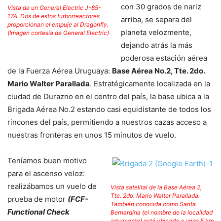
con 30 grados de nariz
Vista de un General Electric J-85-
17A. Dos de estos turborreactores
arriba, se separa del
proporcionan el empuje al Dragonfly.
planeta velozmente,
(Imagen cortesía de General Electric)
dejando atrás la más
poderosa estación aérea
de la Fuerza Aérea Uruguaya:
Base Aérea No.2, Tte. 2do.
Mario Walter Parallada
. Estratégicamente localizada en la
ciudad de Durazno en el centro del país, la base ubica a la
Brigada Aérea No.2 estando casi equidistante de todos los
rincones del país, permitiendo a nuestros cazas acceso a
nuestras fronteras en unos 15 minutos de vuelo.
Teníamos buen motivo
para el ascenso veloz:
realizábamos un vuelo de
Vista satelital de la Base Aérea 2,
Tte. 2do. Mario Walter Parallada.
prueba de motor
(FCF-
También conocida como Santa
Functional Check
Bernardina (el nombre de la localidad
adyacente) está ubicada a unos 5 km