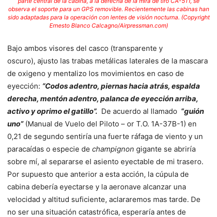
parte central de la cabina, a la derecha de la mira de tiro CA-511, se
observa el soporte para un GPS removible. Recientemente las cabinas han
sido adaptadas para la operación con lentes de visión nocturna. (Copyright
Ernesto Blanco Calcagno/Airpressman.com)
Bajo ambos visores del casco (transparente y
oscuro),
ajusto las trabas metálicas laterales de la mascara
de oxigeno y mentalizo los movimientos en caso de
eyección:
“Codos adentro, piernas hacia atrás, espalda
derecha, mentón adentro, palanca de eyección arriba,
activo y oprimo el gatillo”.
De acuerdo al llamado
“
guión
uno”
(Manual de Vuelo del Piloto – or T.O. 1A-37B-1) en
0,21 de segundo sentiría una fuerte ráfaga de viento y un
paracaídas o especie de
champignon
gigante se abriría
sobre mí, al separarse el asiento eyectable de mi trasero.
Por supuesto que anterior a esta acción, la cúpula de
cabina debería eyectarse y la aeronave alcanzar una
velocidad y altitud suficiente, aclararemos mas tarde. De
no ser una situación catastrófica, esperaría antes de