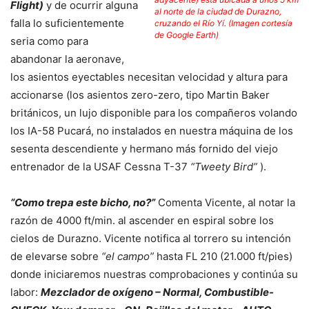
Flight)
y de ocurrir alguna
al norte de la ciudad de Durazno,
falla lo suficientemente
cruzando el Río Yí. (Imagen cortesía
de Google Earth)
seria como para
abandonar la aeronave,
los asientos eyectables necesitan velocidad y altura para
accionarse (los asientos zero-zero, tipo Martin Baker
británicos, un lujo disponible para los compañeros volando
los IA-58 Pucará, no instalados en nuestra máquina de los
sesenta descendiente y hermano más fornido del viejo
entrenador de la USAF Cessna T-37
“Tweety Bird”
).
“Como trepa este bicho, no?”
Comenta Vicente, al notar la
razón de 4000 ft/min. al ascender en espiral sobre los
cielos de Durazno. Vicente notifica al torrero su intención
de elevarse sobre
“el campo”
hasta FL 210 (21.000 ft/pies)
donde iniciaremos nuestras comprobaciones y continúa su
labor:
Mezclador de oxígeno – Normal, Combustible-