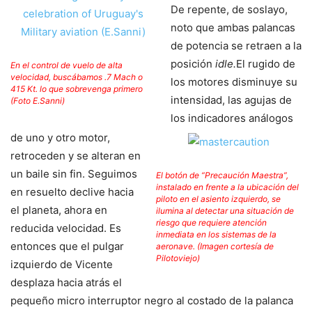
De repente, de soslayo,
noto que ambas palancas
de potencia se retraen a la
posición
idle.
El rugido de
En el control de vuelo de alta
velocidad, buscábamos .7 Mach o
los motores disminuye su
415 Kt. lo que sobrevenga primero
intensidad, las agujas de
(Foto E.Sanni)
los indicadores análogos
de uno y otro motor,
retroceden y se alteran en
un baile
sin fin. Seguimos
El botón de “Precaución Maestra”,
instalado en frente a la ubicación del
en resuelto declive hacia
piloto en el asiento izquierdo, se
el planeta, ahora en
ilumina al detectar una situación de
riesgo que requiere atención
reducida velocidad. Es
inmediata en los sistemas de la
entonces que el pulgar
aeronave. (Imagen cortesía de
Pilotoviejo)
izquierdo de Vicente
desplaza hacia atrás el
pequeño micro interruptor negro al costado de la palanca