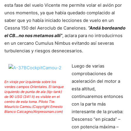
esta fase del vuelo Vicente me permite volar el avión por
unos momentos, ya que h
abia quedado complacido al
saber que yo había iniciado lecciones de vuelo en un
Cessna 150 del Aeroclub de Canelones.
“Andá bordeando
el CB…no nos metamos allí”
, aclara para no introducirnos
en un cercano Cumulus Nimbus evitando así severas
turbulencias y riesgos desnecesarios.
Luego de varias
comprobaciones de
aceleración del motor a
En viraje por izquierda sobre los
verdes campos Orientales. El tanque
esta altitud,
izquierdo de punta de ala (tip-tank)
continuaremos entonces
de 90 USG (341 lt) es visible en el
centro de esta toma. Piloto Tte.
con la parte más
Mauricio Camou.(Copyright Ernesto
interesante de la prueba:
Blanco Calcagno/Airpressman.com)
Descenso “en picada” –
con potencia máxima –