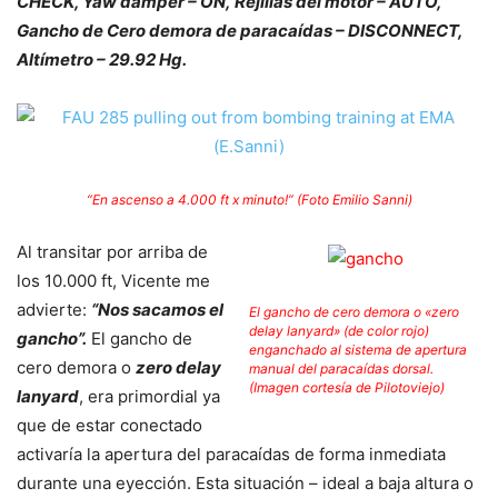
CHECK, Yaw damper – ON, Rejillas del motor – AUTO,
Gancho de Cero demora de paracaídas – DISCONNECT,
Altímetro – 29.92 Hg.
“En ascenso a 4.000 ft x minuto!” (Foto Emilio Sanni)
Al transitar por arriba de
los 10.000 ft, Vicente me
advierte:
“Nos sacamos el
El gancho de cero demora o «
zero
delay lanyard»
(de color rojo)
gancho”.
El gancho de
enganchado al sistema de apertura
cero demora o
zero delay
manual del paracaídas dorsal.
(Imagen cortesía de Pilotoviejo)
lanyard
, era primordial ya
que de estar conectado
activaría la apertura del paracaídas de forma inmediata
durante una eyección.
Esta situación – ideal a baja altura o