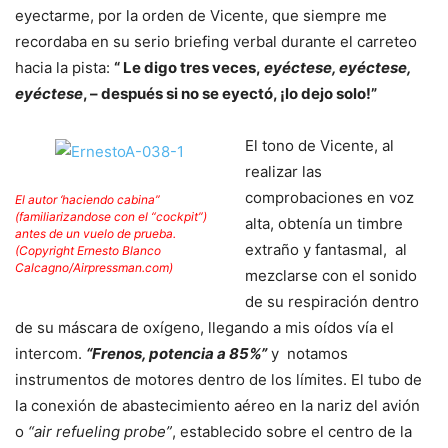
eyectarme, por la orden de Vicente, que siempre me
recordaba en su serio briefing verbal durante el carreteo
hacia la pista:
“ Le digo tres veces,
eyéctese, eyéctese,
eyéctese
, – después si no se eyectó, ¡lo dejo solo!”
El tono de Vicente, al
realizar las
comprobaciones en voz
El autor ‘haciendo cabina”
(familiarizandose con el “cockpit”)
alta, obtenía un timbre
antes de un vuelo de prueba.
extraño y fantasmal,
al
(Copyright Ernesto Blanco
Calcagno/Airpressman.com)
mezclarse con el sonido
de su respiración dentro
de su máscara de oxígeno, llegando a mis oídos vía el
intercom.
“Frenos, potencia a 85%”
y
notamos
instrumentos de motores dentro de los límites. El tubo de
la conexión de abastecimiento aéreo en la nariz del avión
o
“air refueling probe”
, establecido sobre el centro de la