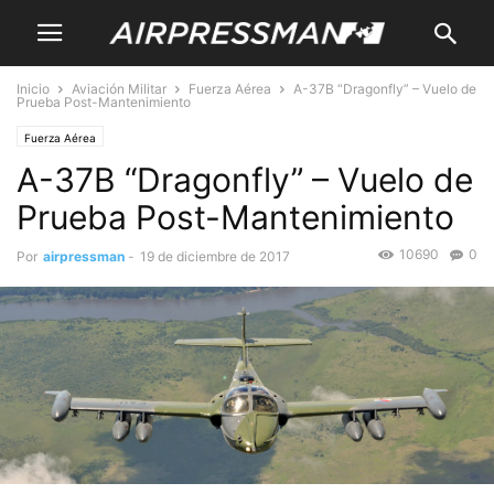
Inicio
Aviación Militar
Fuerza Aérea
A-37B “Dragonfly” – Vuelo de
Prueba Post-Mantenimiento
Fuerza Aérea
A-37B “Dragonfly” – Vuelo de
Prueba Post-Mantenimiento
10690
0
Por
airpressman
-
19 de diciembre de 2017