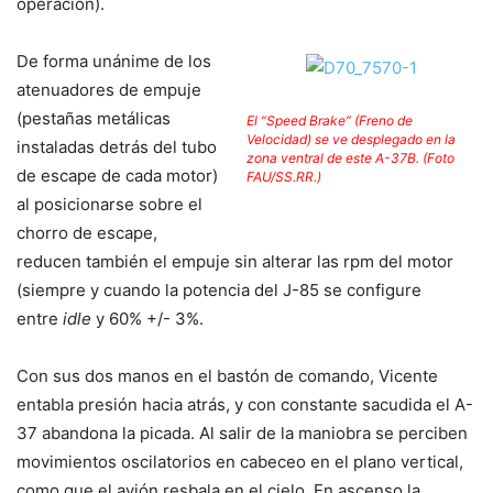
operación).
De forma unánime de los
atenuadores de empuje
(pestañas metálicas
El “Speed Brake” (Freno de
Velocidad) se ve desplegado en la
instaladas detrás del tubo
zona ventral de este A-37B. (Foto
de escape de cada motor)
FAU/SS.RR.)
al posicionarse sobre el
chorro de escape,
reducen también el empuje sin alterar las rpm del motor
(siempre y cuando la potencia del J-85 se configure
entre
idle
y 60% +/- 3%.
Con sus dos manos en el bastón de comando, Vicente
entabla presión hacia atrás, y con constante sacudida el A-
37 abandona la picada. Al salir de la maniobra se perciben
movimientos oscilatorios en cabeceo en el plano vertical,
como que el avión resbala en el cielo. En ascenso la