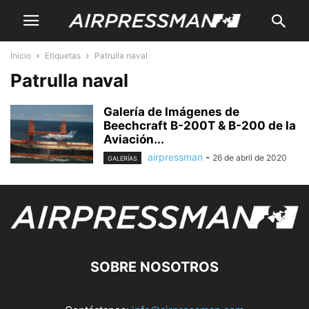
Inicio
Etiquetas
Patrulla naval
Patrulla naval
Galería de Imágenes de
Beechcraft B-200T & B-200 de la
Aviación...
airpressman
-
26 de abril de 2020
GALERÍAS
SOBRE NOSOTROS