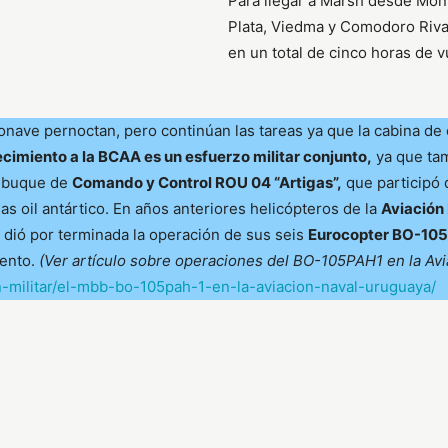
Para llegar a Marsh desde Mont
Plata, Viedma y Comodoro Rivad
en un total de cinco horas de v
ronave pernoctan, pero continúan las tareas ya que la cabina de
ecimiento a la BCAA es un esfuerzo militar conjunto,
ya que ta
al buque de
Comando y Control ROU 04 “Artigas”,
que participó 
as oil antártico. En años anteriores helicópteros de la
Aviación
a dió por terminada la operación de sus seis
Eurocopter BO-10
iento.
(Ver artículo sobre operaciones del BO-105PAH1 en la Avi
n-militar/el-mbb-bo-105pah-1-en-la-aviacion-naval-uruguaya/