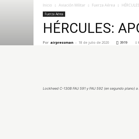
Inicio
Aviación Militar
Fuerza Aérea
HÉRCULES
Fuerza Aérea
HÉRCULES: AP
Por
airpressman
-
18 de julio de 2020
3919
Lockheed C-130B FAU 591 y FAU 592 (en segundo plano) a la 