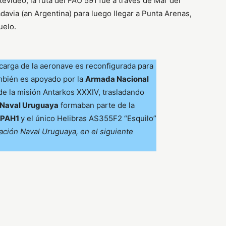
evideo, la ruta del FAU 591 fue a través de Mar del
avia (an Argentina) para luego llegar a Punta Arenas,
uelo.
 carga de la aeronave es reconfigurada para
mbién es apoyado por la
Armada Nacional
de la misión Antarkos XXXIV, trasladando
 Naval Uruguaya
formaban parte de la
5PAH1
y el único Helibras AS355F2 “Esquilo”
ación Naval Uruguaya, en el siguiente