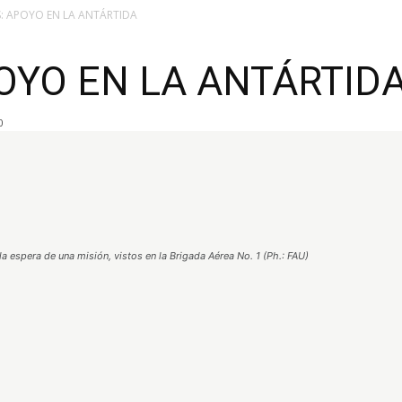
: APOYO EN LA ANTÁRTIDA
OYO EN LA ANTÁRTID
0
espera de una misión, vistos en la Brigada Aérea No. 1 (Ph.: FAU)