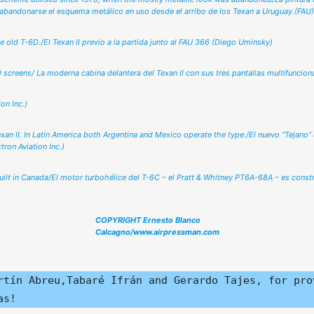
 abandonarse el esquema metálico en uso desde el arribo de los Texan a Uruguay.(FAU)
the old T-6D./El Texan II previo a la partida junto al FAU 366 (Diego Uminsky)
CD screens/ La moderna cabina delantera del Texan II con sus tres pantallas multifuncion
on Inc.)
Texan II. In Latin America both Argentina and Mexico operate the type./El nuevo “Tejano
ron Aviation Inc.)
uilt in Canada/El motor turbohélice del T-6C – el Pratt & Whitney PT6A-68A – es const
COPYRIGHT Ernesto Blanco
Calcagno/www.airpressman.com
rtín Abreu,Tabaré Ifrán and Gerardo Tajes, for pro
as!