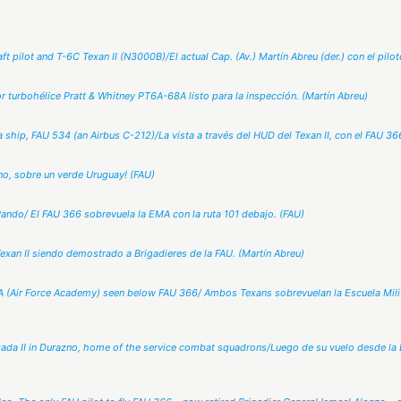
 pilot and T-6C Texan II (N3000B)/El actual Cap. (Av.) Martín Abreu (der.) con el pilo
 turbohélice Pratt & Whitney PT6A-68A listo para la inspección. (Martín Abreu)
 ship, FAU 534 (an Airbus C-212)/La vista a través del HUD del Texan II, con el FAU 36
no, sobre un verde Uruguay! (FAU)
 Pando/ El FAU 366 sobrevuela la EMA con la ruta 101 debajo. (FAU)
Texan II siendo demostrado a Brigadieres de la FAU. (Martín Abreu)
MA (Air Force Academy) seen below FAU 366/ Ambos Texans sobrevuelan la Escuela Mili
da II in Durazno, home of the service combat squadrons/Luego de su vuelo desde la Br