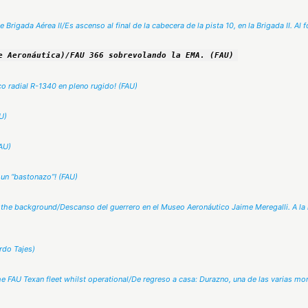
rigada Aérea II/Es ascenso al final de la cabecera de la pista 10, en la Brigada II. Al 
e Aeronáutica)/FAU 366 sobrevolando la EMA. (FAU)
o radial R-1340 en pleno rugido! (FAU)
U)
AU)
 un “bastonazo”! (FAU)
the background/Descanso del guerrero en el Museo Aeronáutico Jaime Meregalli. A la i
rdo Tajes)
 FAU Texan fleet whilst operational/De regreso a casa: Durazno, una de las varias mora