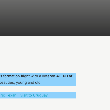
s formation flight with a veteran
AT-6D of
beauties, young and old!
rs: Texan II visit to Uruguay.