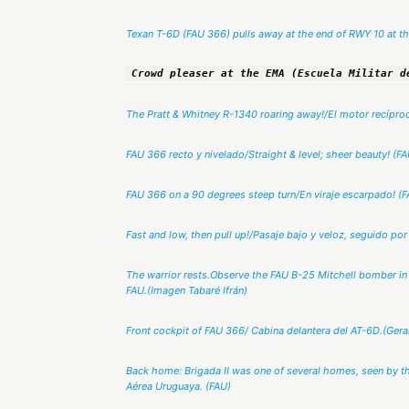
Texan T-6D (FAU 366) pulls away at the end of RWY 10 at the B
Crowd pleaser at the EMA (Escuela Militar d
The Pratt & Whitney R-1340 roaring away!/El motor recíproc
FAU 366 recto y nivelado/Straight & level; sheer beauty! (FA
FAU 366 on a 90 degrees steep turn/En viraje escarpado! (F
Fast and low, then pull up!/Pasaje bajo y veloz, seguido por
The warrior rests.Observe the FAU B-25 Mitchell bomber in 
FAU.(Imagen Tabaré Ifrán)
Front cockpit of FAU 366/ Cabina delantera del AT-6D.(Gera
Back home: Brigada II was one of several homes, seen by the
Aérea Uruguaya. (FAU)