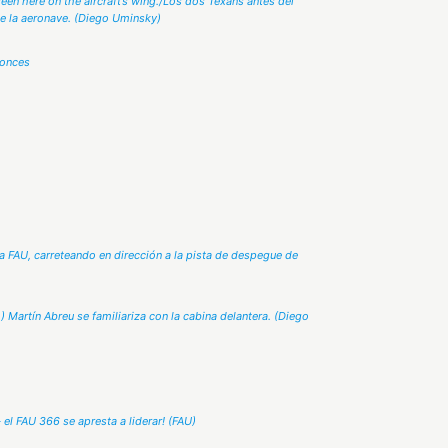
seen here on the aircraft’s wing./Los dos Texans antes del
 de la aeronave. (Diego Uminsky)
tonces
la FAU, carreteando en dirección a la pista de despegue de
.) Martín Abreu se familiariza con la cabina delantera. (Diego
 el FAU 366 se apresta a liderar! (FAU)