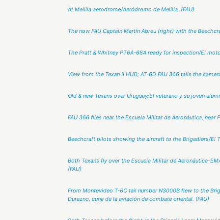
At Melilla aerodrome/Aeródromo de Melilla. (FAU)
The now FAU Captain Martín Abreu (right) with the Beechcraft
The Pratt & Whitney PT6A-68A ready for inspection/El motor
View from the Texan II HUD; AT-6D FAU 366 tails the camera
Old & new Texans over Uruguay/El veterano y su joven alum
FAU 366 flies near the Escuela Militar de Aeronáutica, near
Beechcraft pilots showing the aircraft to the Brigadiers/El 
Both Texans fly over the Escuela Militar de Aeronáutica-E
(FAU)
From Montevideo T-6C tail number N3000B flew to the Briga
Durazno, cuna de la aviación de combate oriental. (FAU)