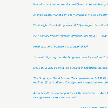
Beautiful pass, full ventral display!/Hermoso pasaje bajo y 
All eyes on me! FAU 366 on a low flypast at Melilla aerodro
What angle of bank did you want!??/Que ángulo de inclinac
21st. century trainer! Texan II/Entrenador del siglo 21, Texan I
Head ups..here I come!/Vista al cielo!! (FAU)
Texan old & young over the Uruguayan countryside/Los dos 
FAU 366 usually opens all air displays in Uruguay/El apreci
The Uruguayan Naval Aviation Texan gatekeeper: A-258 it’s 
del Este. (Ernesto Blanco Calcagno/www.airpressman.com)
Armada 258 was exchanged for a FAU Beechcraft T-34A (FAU
Calcagno/www.airpressman.com)
FAU 372 with “camo” 