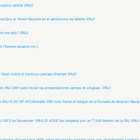
muestra ventral (FAU)
me/Ojos al Texan! Rasante en el aeródromo de Melilla (FAU)
ión me dijo? (FAU)
I (Textron Aviation Inc.)
Texan sobre el hermoso paisaje Oriental! (FAU)
ado FAU 366 suele iniciar las presentaciones aéreas en Uruguay. (FAU)
a SNJ-6 (AT-6F-NT)/Armada 258 visto frente al hangar de la Escuela de Aviación Nava
 651) on November 1984./El A258 fue canjeado por un T-34A Mentor de la FAU (FAU 6
scheme utilised since 1976, when the mostly metallic look was abandoned/La pintura c