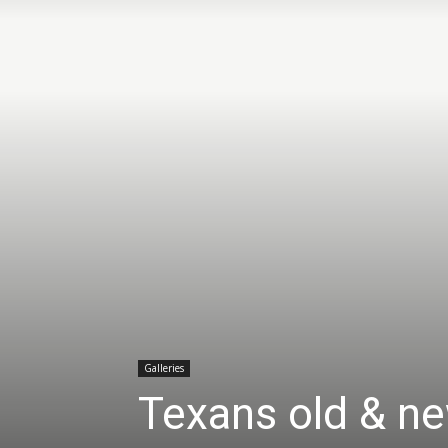
Galleries
Texans old & ne