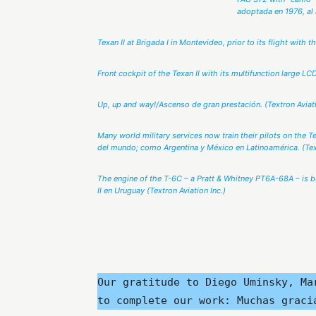
adoptada en 1976, al
Texan II at Brigada I in Montevideo, prior to its flight with 
Front cockpit of the Texan II with its multifunction large L
Up, up and way!/Ascenso de gran prestación. (Textron Aviati
Many world military services now train their pilots on the 
del mundo; como Argentina y México en Latinoamérica. (Text
The engine of the T-6C – a Pratt & Whitney PT6A-68A – is b
II en Uruguay (Textron Aviation Inc.)
Our gratitude to Diego Uminsky, Ma
to complete our work: Muchas graci