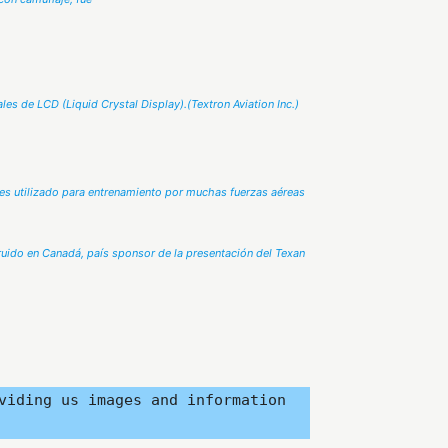
ales de LCD (
Liquid Crystal Display
).(Textron Aviation Inc.)
” es utilizado para entrenamiento por muchas fuerzas aéreas
ruido en Canadá, país sponsor de la presentación del Texan
viding us images and information