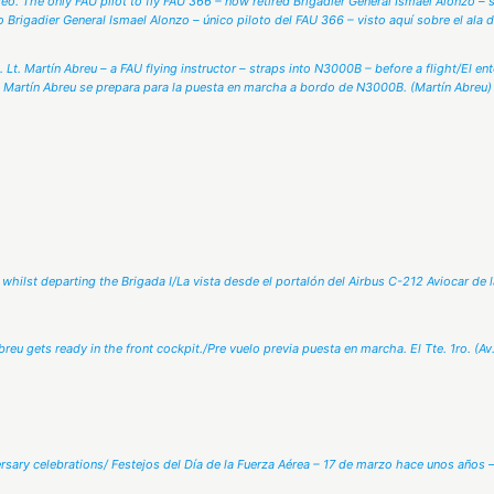
eo. The only FAU pilot to fly FAU 366 – now retired Brigadier General Ismael Alonzo – 
o Brigadier General Ismael Alonzo – único piloto del FAU 366 – visto aquí sobre el ala
. Lt. Martín Abreu – a FAU flying instructor – straps into N3000B – before a flight/El en
.) Martín Abreu se prepara para la puesta en marcha a bordo de N3000B. (Martín Abreu)
hilst departing the Brigada I/La vista desde el portalón del Airbus C-212 Aviocar de 
Abreu gets ready in the front cockpit./Pre vuelo previa puesta en marcha. El Tte. 1ro. (Av
rsary celebrations/ Festejos del Día de la Fuerza Aérea – 17 de marzo hace unos años –