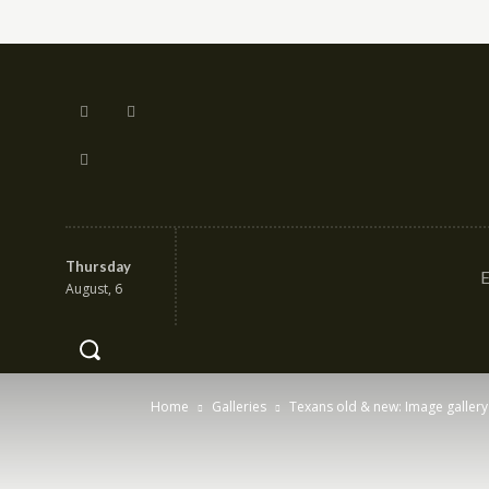
Thursday
E
August, 6
Home
Galleries
Texans old & new: Image gallery