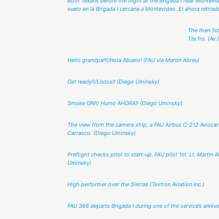
Both Texans before the flight at the Brigada I near Montevid
vuelo en la Brigada I cercana a Montevideo. El ahora retirad
The then 1st
Tte.1ro. (Av
Hello grandpa!!!/Hola Abuelo! (FAU vía Martín Abreu)
Get ready!!/Listos!! (Diego Uminsky)
Smoke ON!!/ Humo AHORA!! (Diego Uminsky)
The view from the camera ship, a FAU Airbus C-212 Aviocar w
Carrasco. (Diego Uminsky)
Preflight checks prior to start-up. FAU pilot 1st. Lt. Martin 
Uminsky)
High performer over the Sierras (Textron Aviation Inc.)
FAU 366 departs Brigada I during one of the service’s annive