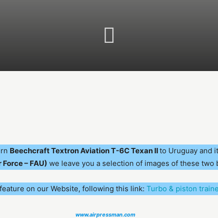
ern
Beechcraft Textron Aviation T-6C Texan II
to Uruguay and it
 Force – FAU)
we leave you a selection of images of these two 
 feature on our Website, following this link:
Turbo & piston traine
www.airpressman.com