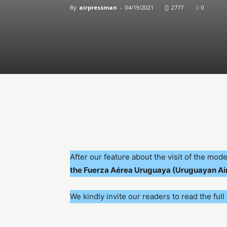
By
airpressman
-
04/19/2021
2777
0
After our feature about the visit of the mod
the Fuerza Aérea Uruguaya (Uruguayan Air
We kindly invite our readers to read the full